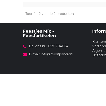
Toon 1 - 2 van de 2 producten
Feestjes Mix -
Infor
Feestartikelen
Klanten
Bel ons nu: 0591794064
Verzend
Algeme
E-mail:
info@feestjesmix.nl
Betaal