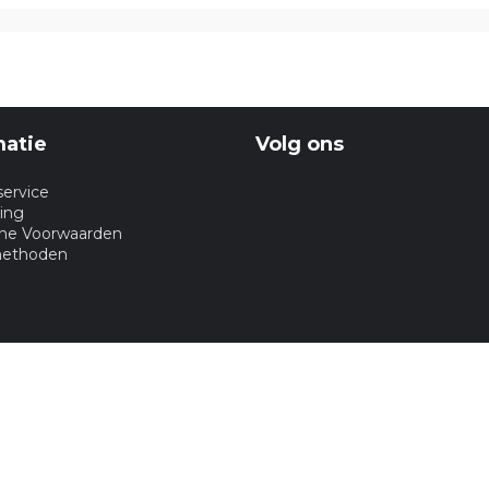
matie
Volg ons
service
ing
ne Voorwaarden
methoden