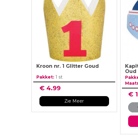
Verjaardag Vr
Verjaardag Dec
Meer Zien
Meer Zien
Kroon nr. 1 Glitter Goud
Kapi
Oud 
Pakket:
1 st
Pakk
Maat
€ 4.99
€ 
Zie Meer