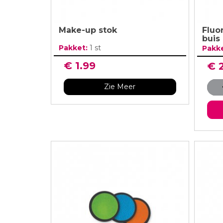
Make-up stok
Fluo
buis
Pakket:
1 st
Pakk
€ 1.99
€ 
Zie Meer