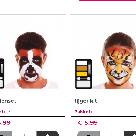
enset
tijger kit
et:
1 st
Pakket:
1 st
5.99
€ 5.99