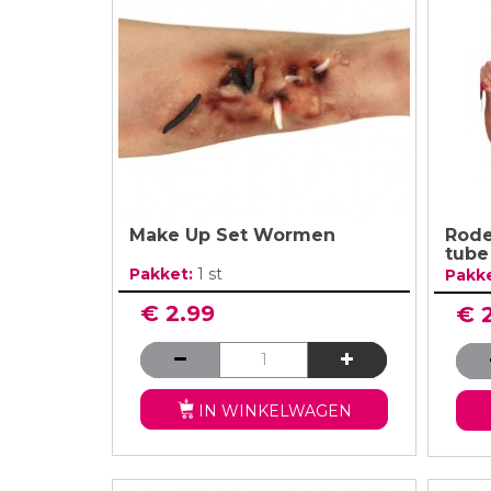
Verjaardag Vr
Verjaardag Dec
Meer Zien
Meer Zien
Make Up Set Wormen
Rode
tube
Pakket:
1 st
Pakk
€ 2.99
€ 
IN WINKELWAGEN