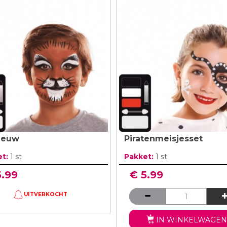
leeuw
Piratenmeisjesset
et:
1 st
Pakket:
1 st
5.99
€ 5.99
UITVERKOCHT
IN WINKELWAGEN