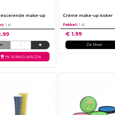
rescerende make-up
Crème make-up koker
Pakket:
1 st
et:
1 st
€ 1.99
2.99
Zie Meer
IN WINKELWAGEN