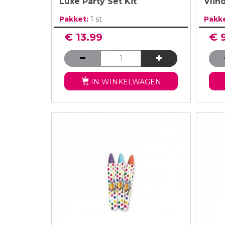
Luxe Party Set Kit
Vlin
Pakket:
1 st
Pakk
€ 13.99
€ 
IN WINKELWAGEN