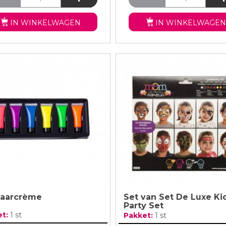
IN WINKELWAGEN
IN WINKELWAGEN
aarcrème
Set van Set De Luxe Ki
Party Set
et:
1 st
Pakket:
1 st