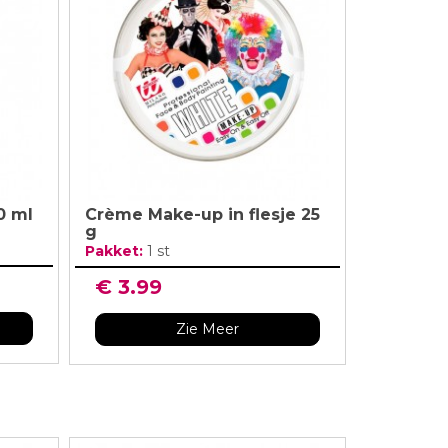
lingers
Lantaarn
fel
Serpentines
Snoep Spiesjes
Marshmallow Cakes
Meer Zien
Aangepaste Snoep
Snoepgoed
Meer Zien
0 ml
Crème Make-up in flesje 25
g
Pakket:
1 st
€ 3.99
Zie Meer