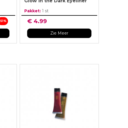
Glow in the Dark Eyeliner
Pakket:
1 st
€ 4.99
-51%
Zie Meer