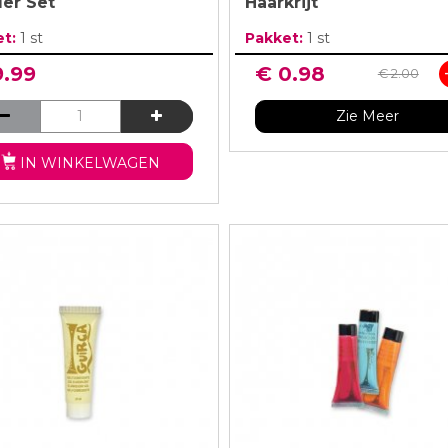
der Set
Haarkrijt
et:
1 st
Pakket:
1 st
9.99
€ 0.98
€ 2.00
Zie Meer
IN WINKELWAGEN