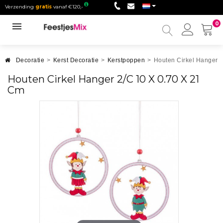
Verzending
gratis
vanaf €120,-
0
Mijn
accou
Decoratie
>
Kerst Decoratie
>
Kerstpoppen
>
Houten Cirkel Hanger 
Houten Cirkel Hanger 2/C 10 X 0.70 X 21
Cm