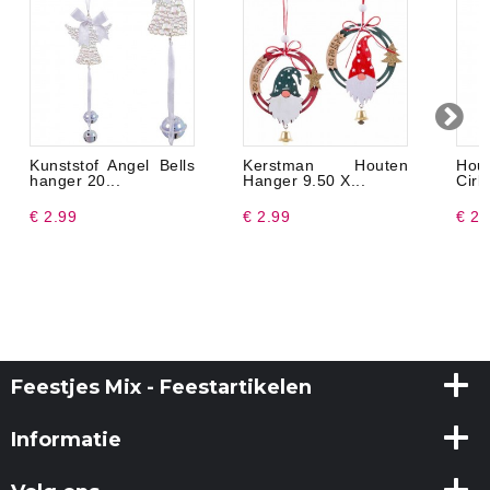
Kunststof Angel Bells
Kerstman Houten
Hou
hanger 20...
Hanger 9.50 X...
Cirk
€ 2.99
€ 2.99
€ 2.
Feestjes Mix - Feestartikelen
Informatie