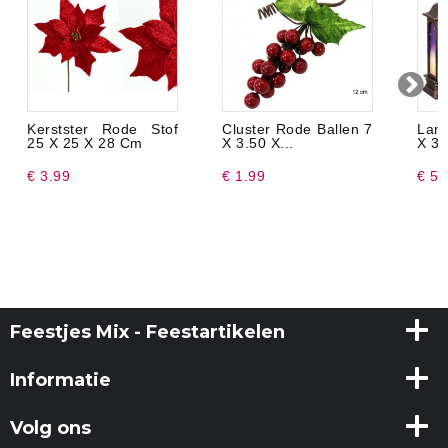
Kerstster Rode Stof
Cluster Rode Ballen 7
Lant
25 X 25 X 28 Cm
X 3.50 X...
X 3.
€ 3.99
€ 1.99
€ 5.
Feestjes Mix - Feestartikelen
Informatie
Volg ons