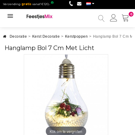
Verzending
gratis
vanaf €120,-
0
Mijn
accou
Decoratie
>
Kerst Decoratie
>
Kerstpoppen
>
Hanglamp Bol 7 Cm Met
Hanglamp Bol 7 Cm Met Licht
Klik om te vergroten