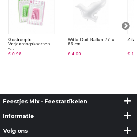
Gestreepte
Witte Duif Ballon 77 x
Zilv
Verjaardagskaarsen
66 cm
-...
€ 0.98
€ 4.00
€ 1.
Feestjes Mix - Feestartikelen
Informatie
Volg ons