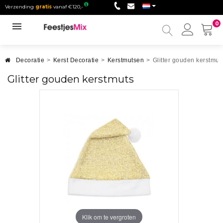
Verzending
gratis
vanaf €120,-
0
Mijn
accou
Decoratie
>
Kerst Decoratie
>
Kerstmutsen
>
Glitter gouden kerstmut
Glitter gouden kerstmuts
Klik om te vergroten