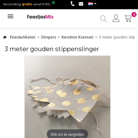
Verzending
gratis
vanaf €120,-
0
Mijn
accou
Feestartikelen
>
Slingers
>
Kerstmis Kransen
>
3 meter gouden stipp
3 meter gouden stippenslinger
Klik om te vergroten