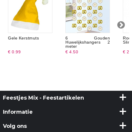
Gele Kerstmuts
6 Gouden
Rod
Huwelijkshangers 2
Slin
meter
€ 0.99
€ 4.50
€ 2.
Feestjes Mix - Feestartikelen
Informatie
Volg ons