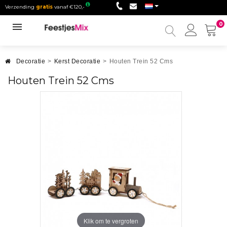
Verzending
gratis
vanaf €120,-
0
Mijn
accou
Decoratie
>
Kerst Decoratie
>
Houten Trein 52 Cms
Houten Trein 52 Cms
Klik om te vergroten