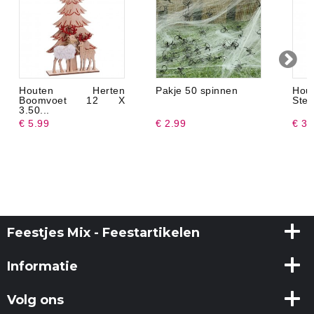
Houten Herten
Pakje 50 spinnen
Hou
Boomvoet 12 X
Ster
3.50...
€ 5.99
€ 2.99
€ 3.
Feestjes Mix - Feestartikelen
Informatie
Volg ons