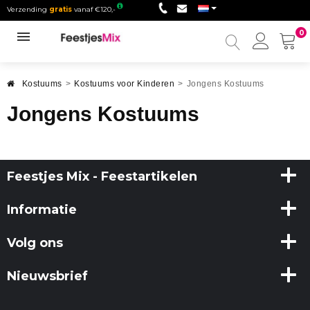
Verzending
gratis
vanaf €120,-
0
Mijn
accou
Kostuums
>
Kostuums voor Kinderen
>
Jongens Kostuums
Jongens Kostuums
Feestjes Mix - Feestartikelen
Informatie
Volg ons
Nieuwsbrief