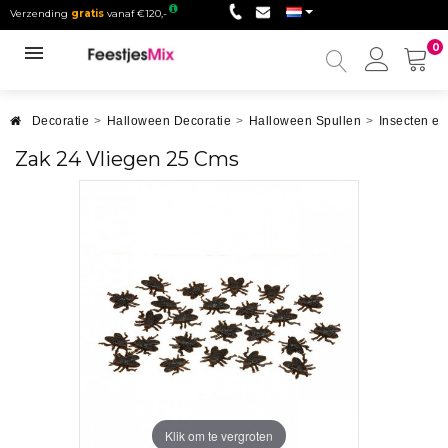
Verzending
gratis
vanaf €120,-
0
Mijn
accou
Decoratie
>
Halloween Decoratie
>
Halloween Spullen
>
Insecten e
Zak 24 Vliegen 25 Cms
Klik om te vergroten