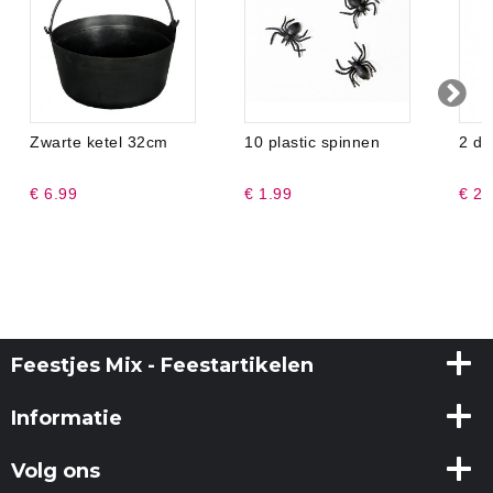
Zwarte ketel 32cm
10 plastic spinnen
2 du
€ 6.99
€ 1.99
€ 2.
Feestjes Mix - Feestartikelen
Informatie
Volg ons