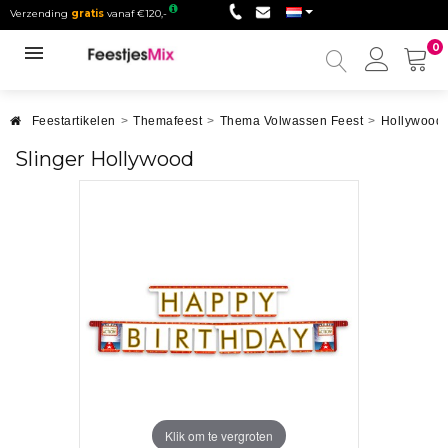
Verzending
gratis
vanaf €120,-
0
Mijn
accou
Feestartikelen
>
Themafeest
>
Thema Volwassen Feest
>
Hollywood 
Slinger Hollywood
Klik om te vergroten