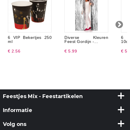
6 VIP Bekertjes 250
Diverse Kleuren
6 S
ml
Feest Gordijn -...
10c
€ 2.56
€ 5.99
€ 5.
Feestjes Mix - Feestartikelen
Informatie
Volg ons