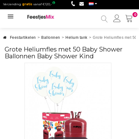
Verzending
gratis
vanaf €120,-
0
Mijn
accou
Feestartikelen
>
Ballonnen
>
Helium tank
>
Grote Heliumfles met 50
Grote Heliumfles met 50 Baby Shower
Ballonnen Baby Shower Kind