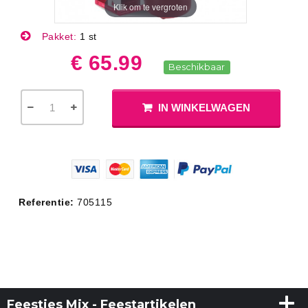
Klik om te vergroten
Pakket:
1 st
€ 65.99
Beschikbaar
IN WINKELWAGEN
Referentie:
705115
Feestjes Mix - Feestartikelen