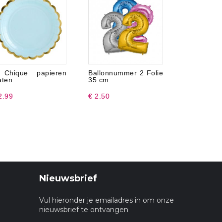
 Chique papieren
Ballonnummer 2 Folie
Ballonnum
aten
35 cm
35 cm
2.99
€ 2.50
€ 2.50
Nieuwsbrief
Vul hieronder je emailadres in om onze
nieuwsbrief te ontvangen