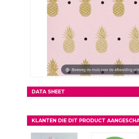
Verjaardag Vr
Verjaardag Dec
Meer Zien
Meer Zien
Beweeg de muis over de afbeelding of k
DATA SHEET
KLANTEN DIE DIT PRODUCT AANGESCHA