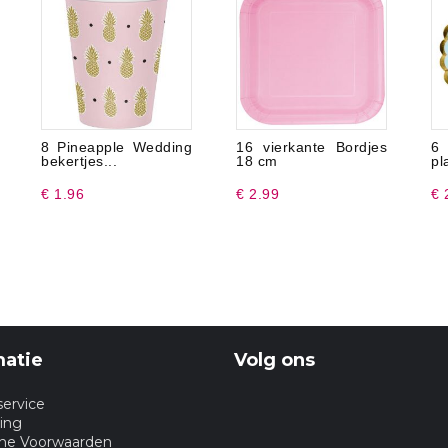
8 Pineapple Wedding
16 vierkante Bordjes
6
bekertjes...
18 cm
pl
€ 1.96
€ 2.99
€ 
matie
Volg ons
service
ing
ne Voorwaarden