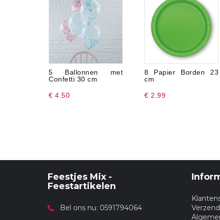
5 Ballonnen met
8 Papier Borden 23
Confetti 30 cm
cm
€ 4.50
€ 2.99
Feestjes Mix -
Infor
Feestartikelen
Klanten
Bel ons nu: 0591794064
Verzend
Algeme