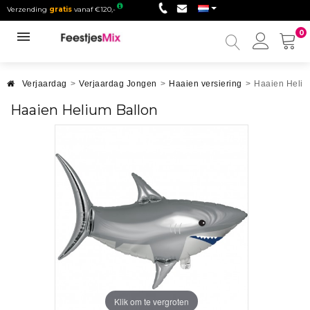
Verzending
gratis
vanaf €120,-
0
Mijn
accou
Verjaardag
>
Verjaardag Jongen
>
Haaien versiering
>
Haaien Heliu
Haaien Helium Ballon
Klik om te vergroten