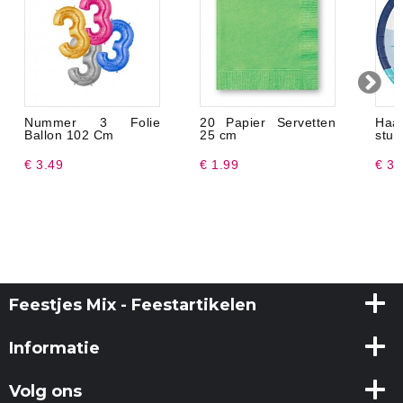
Nummer 3 Folie
20 Papier Servetten
Haa
Ballon 102 Cm
25 cm
stuk
€ 3.49
€ 1.99
€ 3.
Feestjes Mix - Feestartikelen
Informatie
Volg ons