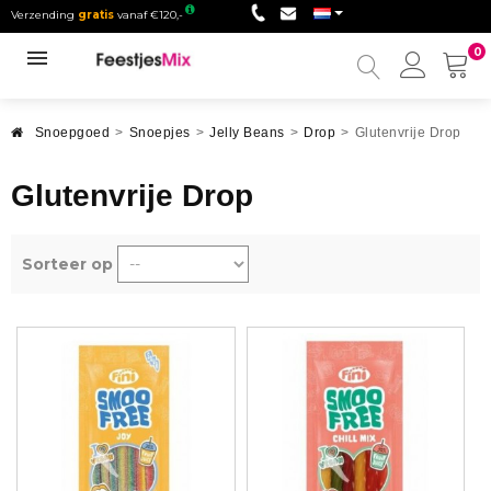
Verzending
gratis
vanaf €120,-
0
Mijn
accou
Snoepgoed
>
Snoepjes
>
Jelly Beans
>
Drop
>
Glutenvrije Drop
Glutenvrije Drop
Sorteer op