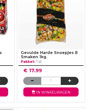
lingers
Lantaarn
fel
Serpentines
Snoep Spiesjes
Marshmallow Cakes
Meer Zien
Aangepaste Snoep
Snoepgoed
Meer Zien
s
Gevulde Harde Snoepjes 8
Smaken 1kg
Pakket:
1 st
€ 17.99
IN WINKELWAGEN