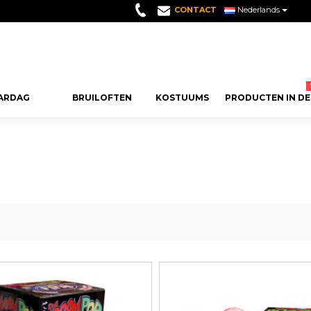
CONTACT
Nederlands
ARDAG
BRUILOFTEN
KOSTUUMS
PRODUCTEN IN DE
FEEST
AANBEVOLEN GUMMIES
SEIZOENSFEESTEN
THEMA´S
SNOEPJES VOOR F
ANDERE DECOR
VERJAARD
EN
VERSIERIN
Wolken Snoepjes
Kerst Decoratie
Verjaardag 80 Jaar
Snoepjes voor Verjaar
Ballonen Decorati
dag
Cijfer Ballon
eren
Lange Snoepjes
Halloween Decoratie
Hippie Feest
Communie Snoepjes
Events Decoratie
rdag
Letter Ballo
Kusjes Snoep
Oud en Nieuw Decoratie
Hawaiiaanse Feest
Snoep voor Doop
Raamdecoratie
rdag
Vejaardag Ba
Bramen Snoepjes
Carnaval Versiering
Hollywood Verjaardag
Bruiloft Snoepjes
Versierd Met Kerst
rdag
Verjaardagsk
Drop
Valentijnsdag Decoratie
Casino Verjaardag
Snoepjes Baby Shower
Decoratie voor Taf
rdag
Fotoprops Ve
Verjaardag 70 Jaar
Halloweeen Snoepjes
Themafeest Versie
n
Verjaardag P
Meer Zien
Meer Zien
Rocker Feest
Kerst Snoepjes
Taart Versiering