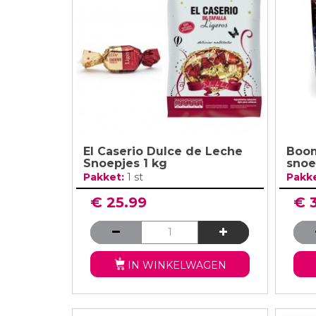
Verjaardag Vr
Verjaardag Dec
Meer Zien
Meer Zien
El Caserio Dulce de Leche
Boo
Snoepjes 1 kg
snoe
Pakket:
1 st
Pakk
€ 25.99
€ 
IN WINKELWAGEN