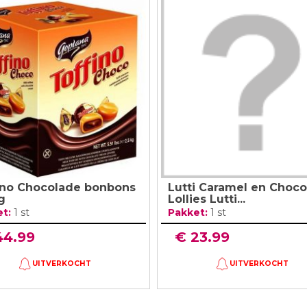
ino Chocolade bonbons
Lutti Caramel en Choc
g
Lollies Lutti...
et:
1 st
Pakket:
1 st
44.99
€ 23.99
UITVERKOCHT
UITVERKOCHT