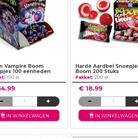
ouw
Verjaardags S
Piraten Versiering
Valentijn Snoepjes
oratie
Verjaardagsta
Meer Zien
Meer Zien
Snoep voor Kinderen
Meer Zien
Meer Zien
m Vampire Boom
Harde Aardbei Snoepje
pjes 100 eenheden
Boom 200 Stuks
et:
100 st
Pakket:
200 st
34.99
€ 18.99
IN WINKELWAGEN
IN WINKELWAGEN