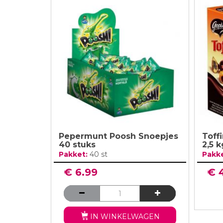
Pepermunt Poosh Snoepjes
Toff
40 stuks
2,5 k
Pakket:
40 st
Pakk
€ 6.99
€ 
IN WINKELWAGEN