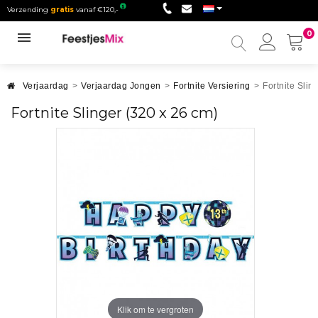
Verzending
gratis
vanaf €120,-
0
Mijn
accou
Verjaardag
>
Verjaardag Jongen
>
Fortnite Versiering
>
Fortnite Slin
Fortnite Slinger (320 x 26 cm)
Klik om te vergroten