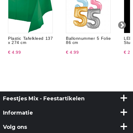
Plastic Tafelkleed 137
Ballonnummer 5 Folie
LED 
x 274 cm
86 cm
Stuk
€ 4.99
€ 4.99
€ 2.
Feestjes Mix - Feestartikelen
Informatie
Volg ons