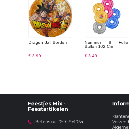
Dragon Ball Borden
Nummer 8 Folie
Ballon 102 Cm
€ 3.99
€ 3.49
Feestjes Mix -
Infor
Feestartikelen
Klanten
Bel ons nu: 0591794064
Verzend
Algeme