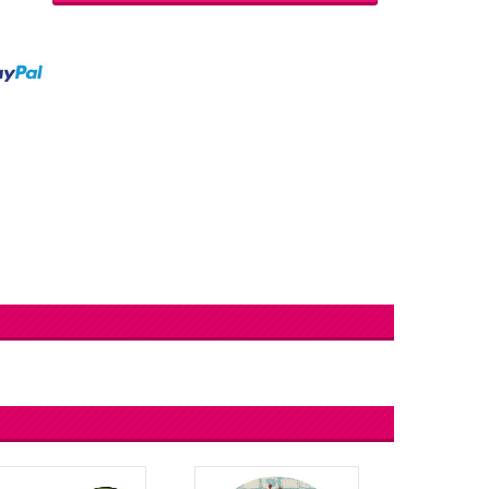
lingers
Lantaarn
fel
Serpentines
Snoep Spiesjes
Marshmallow Cakes
Meer Zien
Aangepaste Snoep
Snoepgoed
Meer Zien