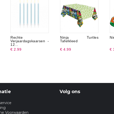
Rechte
Ninja Turtles
Ni
Verjaardagskaarsen -
Tafelkleed
12...
€ 2.99
€ 4.99
€ 
matie
Volg ons
service
ing
ne Voorwaarden