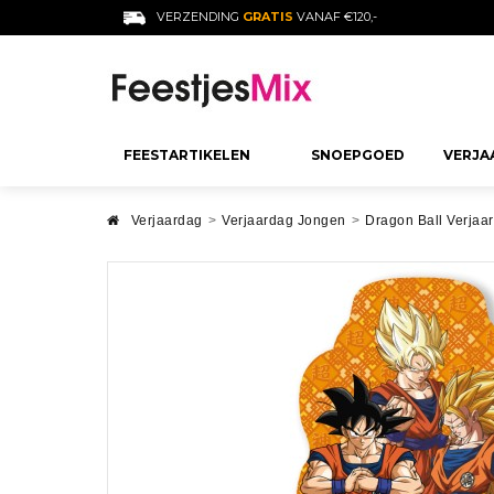
VERZENDING
GRATIS
VANAF €120,-
FEESTARTIKELEN
SNOEPGOED
VERJA
SNOEPJES PER SOORT
DECORATIE
VERJAARDAG
Verjaardag
>
Verjaardag Jongen
>
Dragon Ball Verjaa
VOLWASSEN
Jelly Beans
Verjaardag Decoratie
18 Jaar Verjaar
Gekleurd Snoep
Feest Decoratie voor Kind
30 Jaar Verjaa
Gearomatiseerde Snoepjes
Bruiloft Decoratie
40 Jaar Verjaa
Suiker Snoepjes
Decoratie Doop
50 Jaar Verjaa
Decoratie Communie
60 Jaar Verjaa
Meer Zien
Baby Shower Decoratie
Verjaardag Ma
Afstuderen Decoratie