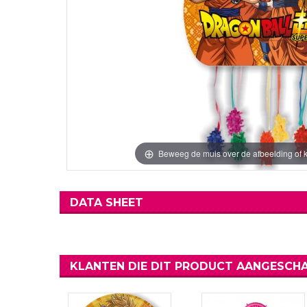
Verjaardag Vr
Verjaardag Dec
Meer Zien
Meer Zien
Beweeg de muis over de afbeelding of k
DATA SHEET
KLANTEN DIE DIT PRODUCT AANGESCHA