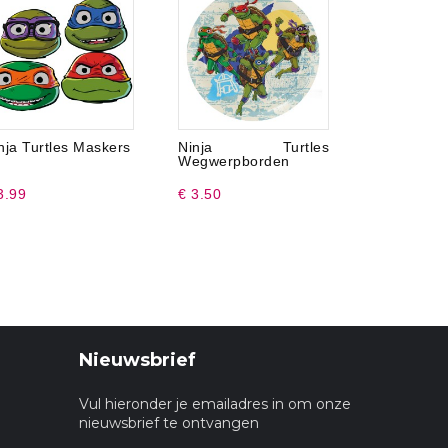
nja Turtles Maskers
Ninja Turtles
Ninja 
Wegwerpborden
Feestzakje
3.99
€ 3.50
€ 0.29
Nieuwsbrief
Vul hieronder je emailadres in om onze
nieuwsbrief te ontvangen