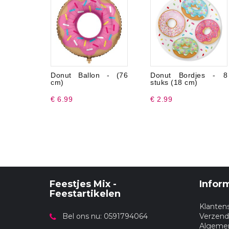
Donut Ballon - (76
Donut Bordjes - 8
cm)
stuks (18 cm)
€ 6.99
€ 2.99
Feestjes Mix -
Infor
Feestartikelen
Klanten
Bel ons nu: 0591794064
Verzend
Algeme