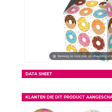
Verjaardag Vr
Verjaardag Dec
Meer Zien
Meer Zien
Beweeg de muis over de afbeelding of k
DATA SHEET
KLANTEN DIE DIT PRODUCT AANGESCHA