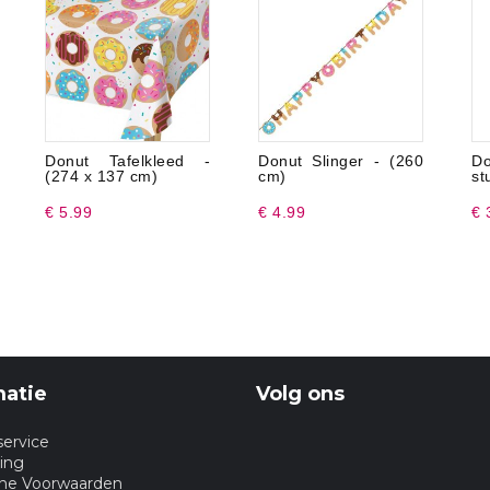
Donut Tafelkleed -
Donut Slinger - (260
D
(274 x 137 cm)
cm)
st
€ 5.99
€ 4.99
€ 
matie
Volg ons
service
ing
ne Voorwaarden