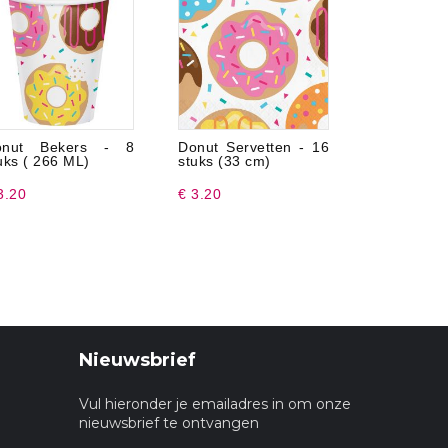
onut Bekers - 8
Donut Servetten - 16
Paarden F
uks ( 266 ML)
stuks (33 cm)
3.20
€ 3.20
€ 2.99
Nieuwsbrief
Vul hieronder je emailadres in om onze
nieuwsbrief te ontvangen