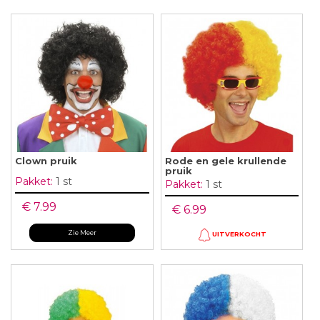
Clown pruik
Rode en gele krullende
pruik
Pakket:
1 st
Pakket:
1 st
€ 7.99
€ 6.99
Zie Meer
UITVERKOCHT