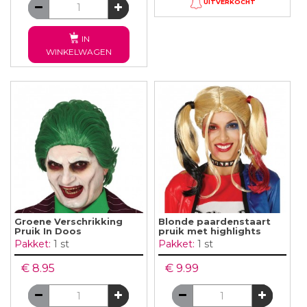
UITVERKOCHT
IN
WINKELWAGEN
Groene Verschrikking
Blonde paardenstaart
Pruik In Doos
pruik met highlights
Pakket:
1 st
Pakket:
1 st
€ 8.95
€ 9.99