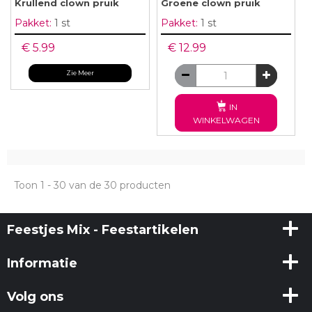
Krullend clown pruik
Groene clown pruik
Pakket:
1 st
Pakket:
1 st
€ 5.99
€ 12.99
Zie Meer
IN
WINKELWAGEN
Toon 1 - 30 van de 30 producten
Feestjes Mix - Feestartikelen
Informatie
Volg ons