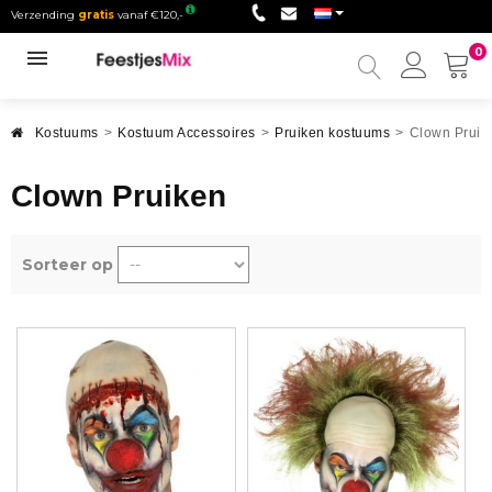
Verzending
gratis
vanaf €120,-
0
Mijn
accou
Kostuums
>
Kostuum Accessoires
>
Pruiken kostuums
>
Clown Pruik
Clown Pruiken
Sorteer op