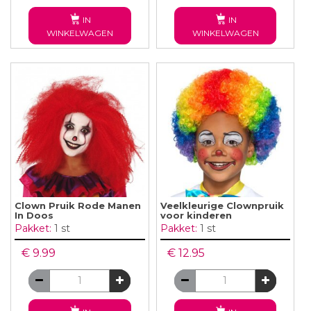
IN
IN
WINKELWAGEN
WINKELWAGEN
Clown Pruik Rode Manen
Veelkleurige Clownpruik
In Doos
voor kinderen
Pakket:
1 st
Pakket:
1 st
€ 9.99
€ 12.95