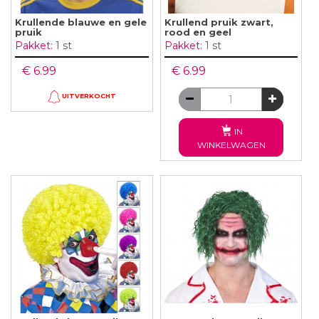
Krullende blauwe en gele
Krullend pruik zwart,
pruik
rood en geel
Pakket:
1 st
Pakket:
1 st
€ 6.99
€ 6.99
UITVERKOCHT
IN
WINKELWAGEN