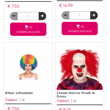
€ 14.99
€ 7.50
IN
IN
WINKELWAGEN
WINKELWAGEN
Kleur schoenen
Clown Horror Pruik In
Doos
Pakket:
1 st
Pakket:
1 st
€ 7.50
€ 9.25