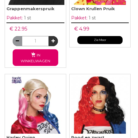
Grappenmakerspruik
Clown Krullen Pruik
Pakket:
1 st
Pakket:
1 st
€ 22.95
€ 4.99
Zie Meer
IN
WINKELWAGEN
Harley Quinn
Rood en zwart