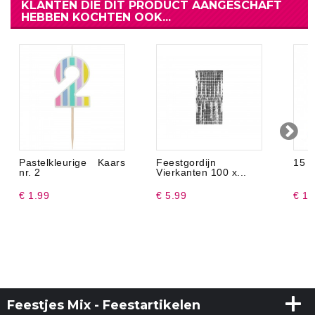
KLANTEN DIE DIT PRODUCT AANGESCHAFT
HEBBEN KOCHTEN OOK...
Pastelkleurige Kaars
Feestgordijn
15 K
nr. 2
Vierkanten 100 x...
€ 1.99
€ 5.99
€ 1.
Feestjes Mix - Feestartikelen