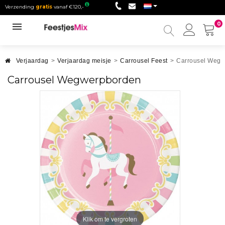
Verzending
gratis
vanaf €120,-
0
Mijn
accou
Verjaardag
>
Verjaardag meisje
>
Carrousel Feest
>
Carrousel Weg
Carrousel Wegwerpborden
Klik om te vergroten