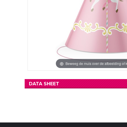
Verjaardag Vr
Verjaardag Dec
Meer Zien
Meer Zien
Beweeg de muis over de afbeelding of k
DATA SHEET