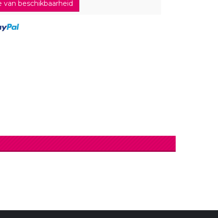
 van beschikbaarheid
lingers
Lantaarn
fel
Serpentines
Snoep Spiesjes
Marshmallow Cakes
Meer Zien
Aangepaste Snoep
Snoepgoed
Meer Zien